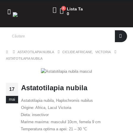
0
Lista Ta
0
ASTATOTILAPIA NUBILA
CICLIDE AFRICANE
,
VICTORIA
ASTATOTILAPIA NUBILA
Astatotilapia nubila
17
mai
Astatotilapia nubila, Haplochromis nubilus
Origine: Africa, Lacul Victoria
Dieta: insectivor
Marime maxima: masculul 10cm, femela 9 cm
Temperatura optima a apei: 21 – 30 °C