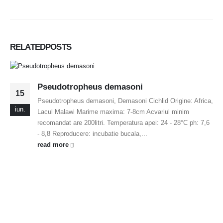
RELATED
POSTS
Pseudotropheus demasoni
15
Pseudotropheus demasoni, Demasoni Cichlid Origine: Africa,
iun.
Lacul Malawi Marime maxima: 7-8cm Acvariul minim
recomandat are 200litri. Temperatura apei: 24 - 28°C ph: 7,6
- 8,8 Reproducere: incubatie bucala,...
read more