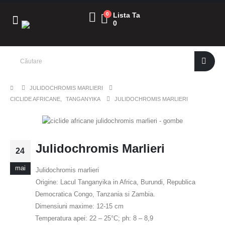
0
Lista Ta
0
JULIDOCHROMIS MARLIERI
CICLIDE AFRICANE
,
TANGANYIKA
JULIDOCHROMIS MARLIERI
Julidochromis Marlieri
24
mai
Julidochromis marlieri
Origine: Lacul Tanganyika in Africa, Burundi, Republica
Democratica Congo, Tanzania si Zambia.
Dimensiuni maxime: 12-15 cm
Temperatura apei: 22 – 25°C; ph: 8 – 8,9